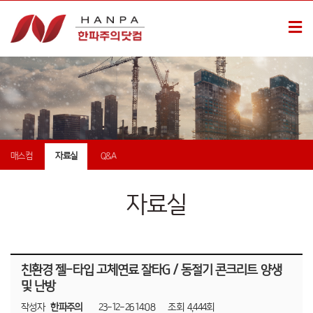
매스컴
자료실
Q&A
자료실
친환경 젤-타입 고체연료 잘타G / 동절기 콘크리트 양생
및 난방
작성자
한파주의
23-12-26 14:08
조회
4,444회